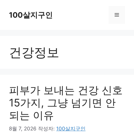
컨
텐
100살지구인
메
츠
로
뉴
건
건강정보
너
뛰
기
피부가 보내는 건강 신호
15가지, 그냥 넘기면 안
되는 이유
8월 7, 2026
작성자:
100살지구인