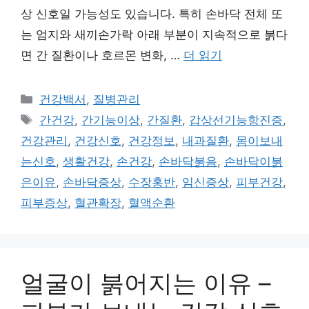
상 신호일 가능성도 있습니다. 특히 손바닥 전체 또
는 엄지와 새끼손가락 아래 부분이 지속적으로 붉다
면 간 질환이나 호르몬 변화, …
더 읽기
카
건강백서
,
질병관리
테
태
간건강
,
간기능이상
,
간질환
,
갑상선기능항진증
,
고
그
건강관리
,
건강신호
,
건강정보
,
내과질환
,
몸이보내
리
는신호
,
생활건강
,
손건강
,
손바닥붉음
,
손바닥이붉
은이유
,
손바닥증상
,
수장홍반
,
임신증상
,
피부건강
,
피부증상
,
혈관확장
,
혈액순환
얼굴이 붉어지는 이유 –