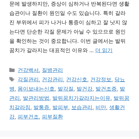
문에 발생하지만, 증상이 심하거나 반복된다면 생활
습관이나 질환이 원인일 수도 있습니다. 특히 갈라
진 부위에서 피가 나거나 통증이 심하고 잘 낫지 않
는다면 단순한 각질 문제가 아닐 수 있으므로 원인
을 확인하는 것이 중요합니다. 이번 글에서는 발뒤
꿈치가 갈라지는 대표적인 이유와 …
더 읽기
카
건강백서
,
질병관리
테
태
각질관리
,
건강관리
,
건강신호
,
건강정보
,
당뇨
고
그
병
,
몸이보내는신호
,
발각질
,
발건강
,
발건조증
,
발
리
관리
,
발관리방법
,
발뒤꿈치가갈라지는이유
,
발뒤꿈
치갈라짐
,
발통증
,
발피부
,
보습관리
,
비만
,
생활건
강
,
피부건조
,
피부질환