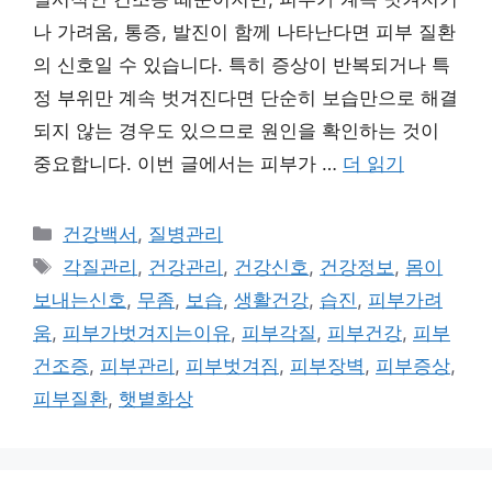
나 가려움, 통증, 발진이 함께 나타난다면 피부 질환
의 신호일 수 있습니다. 특히 증상이 반복되거나 특
정 부위만 계속 벗겨진다면 단순히 보습만으로 해결
되지 않는 경우도 있으므로 원인을 확인하는 것이
중요합니다. 이번 글에서는 피부가 …
더 읽기
카
건강백서
,
질병관리
테
태
각질관리
,
건강관리
,
건강신호
,
건강정보
,
몸이
고
그
보내는신호
,
무좀
,
보습
,
생활건강
,
습진
,
피부가려
리
움
,
피부가벗겨지는이유
,
피부각질
,
피부건강
,
피부
건조증
,
피부관리
,
피부벗겨짐
,
피부장벽
,
피부증상
,
피부질환
,
햇볕화상