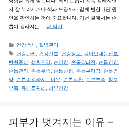
영향을 쉽게 받습니다. 특히 손톱이 계속 갈라지면
서 잘 부러지거나 색과 모양까지 함께 변한다면 원
인을 확인하는 것이 중요합니다. 이번 글에서는 손
톱이 갈라지는 …
더 읽기
카
건강백서
,
질병관리
테
태
건강관리
,
건강신호
,
건강정보
,
몸이보내는신호
,
고
그
빈혈증상
,
생활건강
,
손건강
,
손톱갈라짐
,
손톱건강
,
리
손톱관리
,
손톱무좀
,
손톱변형
,
손톱부러짐
,
손톱영
양
,
손톱이갈라지는이유
,
손톱질환
,
수분부족
,
철분
부족
,
큐티클관리
,
피부건강
피부가 벗겨지는 이유 –