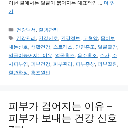
이번 글에서는 얼굴이 붉어지는 대표적인 …
더 읽
기
카
건강백서
,
질병관리
테
태
건강관리
,
건강신호
,
건강정보
,
고혈압
,
몸이보
고
그
내는신호
,
생활건강
,
스트레스
,
안면홍조
,
얼굴열감
,
리
얼굴이붉어지는이유
,
얼굴홍조
,
음주홍조
,
주사
,
주
사피부염
,
피부건강
,
피부관리
,
피부증상
,
피부질환
,
혈관확장
,
홍조원인
피부가 검어지는 이유 –
피부가 보내는 건강 신호