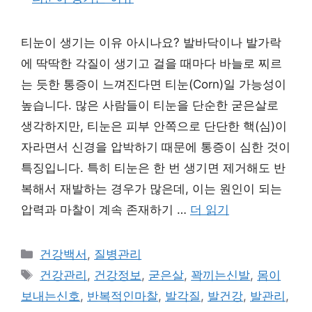
티눈이 생기는 이유 아시나요? 발바닥이나 발가락
에 딱딱한 각질이 생기고 걸을 때마다 바늘로 찌르
는 듯한 통증이 느껴진다면 티눈(Corn)일 가능성이
높습니다. 많은 사람들이 티눈을 단순한 굳은살로
생각하지만, 티눈은 피부 안쪽으로 단단한 핵(심)이
자라면서 신경을 압박하기 때문에 통증이 심한 것이
특징입니다. 특히 티눈은 한 번 생기면 제거해도 반
복해서 재발하는 경우가 많은데, 이는 원인이 되는
압력과 마찰이 계속 존재하기 …
더 읽기
카
건강백서
,
질병관리
테
태
건강관리
,
건강정보
,
굳은살
,
꽉끼는신발
,
몸이
고
그
보내는신호
,
반복적인마찰
,
발각질
,
발건강
,
발관리
,
리