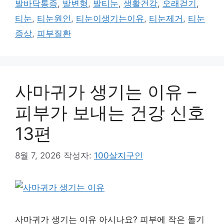
발바닥통증
,
발변형
,
발티눈
,
생활건강
,
오래걷기
,
티눈
,
티눈원인
,
티눈이생기는이유
,
티눈제거
,
티눈
증상
,
피부질환
사마귀가 생기는 이유 –
피부가 보내는 건강 신호
13편
8월 7, 2026
작성자:
100살지구인
사마귀가 생기는 이유 아시나요? 피부에 작은 돌기