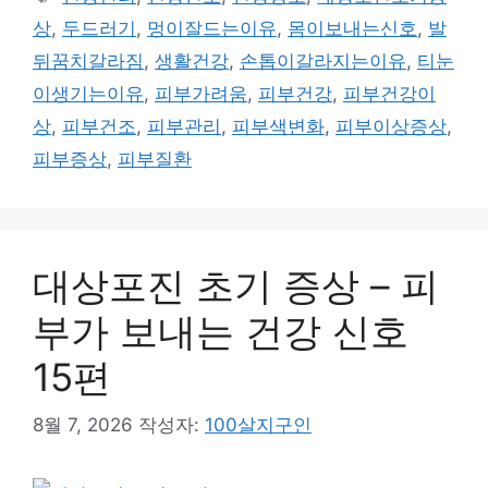
고
그
상
,
두드러기
,
멍이잘드는이유
,
몸이보내는신호
,
발
리
뒤꿈치갈라짐
,
생활건강
,
손톱이갈라지는이유
,
티눈
이생기는이유
,
피부가려움
,
피부건강
,
피부건강이
상
,
피부건조
,
피부관리
,
피부색변화
,
피부이상증상
,
피부증상
,
피부질환
대상포진 초기 증상 – 피
부가 보내는 건강 신호
15편
8월 7, 2026
작성자:
100살지구인