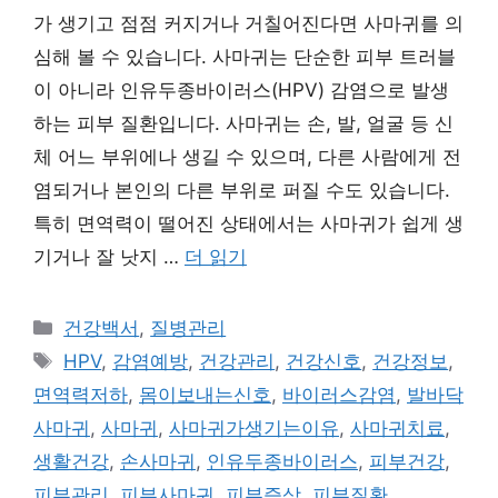
가 생기고 점점 커지거나 거칠어진다면 사마귀를 의
심해 볼 수 있습니다. 사마귀는 단순한 피부 트러블
이 아니라 인유두종바이러스(HPV) 감염으로 발생
하는 피부 질환입니다. 사마귀는 손, 발, 얼굴 등 신
체 어느 부위에나 생길 수 있으며, 다른 사람에게 전
염되거나 본인의 다른 부위로 퍼질 수도 있습니다.
특히 면역력이 떨어진 상태에서는 사마귀가 쉽게 생
기거나 잘 낫지 …
더 읽기
카
건강백서
,
질병관리
테
태
HPV
,
감염예방
,
건강관리
,
건강신호
,
건강정보
,
고
그
면역력저하
,
몸이보내는신호
,
바이러스감염
,
발바닥
리
사마귀
,
사마귀
,
사마귀가생기는이유
,
사마귀치료
,
생활건강
,
손사마귀
,
인유두종바이러스
,
피부건강
,
피부관리
,
피부사마귀
,
피부증상
,
피부질환