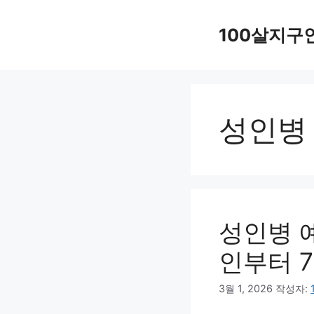
컨
텐
100살지구
츠
로
건
너
성인병
뛰
기
성인병 
인부터 
3월 1, 2026
작성자: