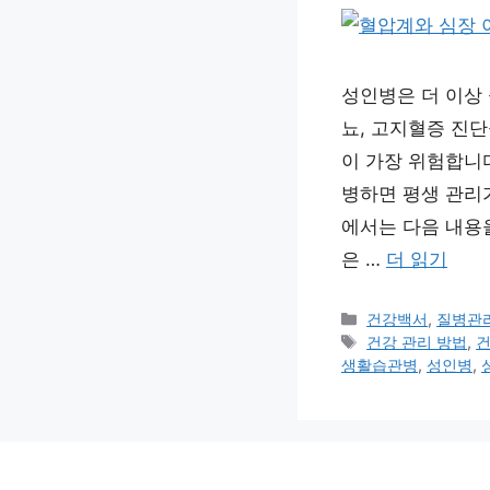
성인병은 더 이상
뇨, 고지혈증 진단
이 가장 위험합니다
병하면 평생 관리
에서는 다음 내용
은 …
더 읽기
카
건강백서
,
질병관
테
태
건강 관리 방법
,
건
고
그
생활습관병
,
성인병
,
리