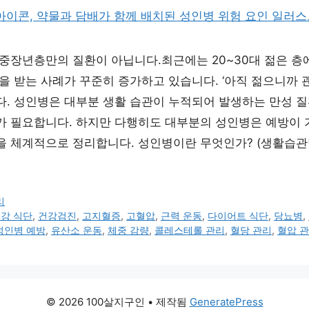
 중장년층만의 질환이 아닙니다.최근에는 20~30대 젊은 층
을 받는 사례가 꾸준히 증가하고 있습니다. ‘아직 젊으니까 
. 성인병은 대부분 생활 습관이 누적되어 발생하는 만성 질환
가 필요합니다. 하지만 다행히도 대부분의 성인병은 예방이 
을 체계적으로 정리합니다. 성인병이란 무엇인가? (생활습관
리
강 식단
,
건강검진
,
고지혈증
,
고혈압
,
근력 운동
,
다이어트 식단
,
당뇨병
,
성인병 예방
,
유산소 운동
,
체중 감량
,
콜레스테롤 관리
,
혈당 관리
,
혈압 
© 2026 100살지구인
• 제작됨
GeneratePress