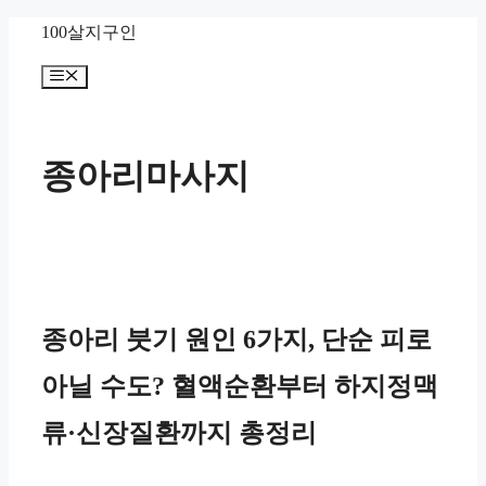
컨
100살지구인
텐
메
츠
뉴
로
건
종아리마사지
너
뛰
기
종아리 붓기 원인 6가지, 단순 피로
아닐 수도? 혈액순환부터 하지정맥
류·신장질환까지 총정리