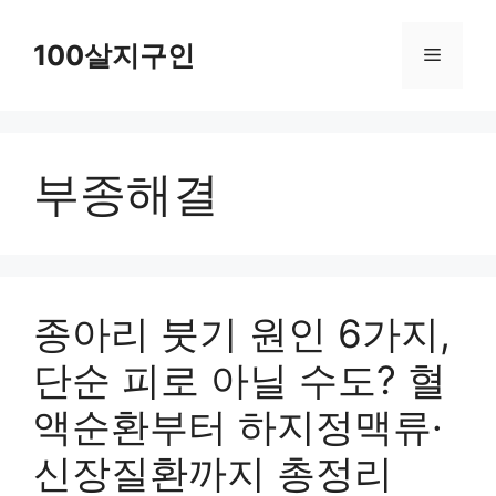
컨
텐
100살지구인
메
츠
로
뉴
건
부종해결
너
뛰
기
종아리 붓기 원인 6가지,
단순 피로 아닐 수도? 혈
액순환부터 하지정맥류·
신장질환까지 총정리