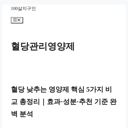
컨
100살지구인
텐
메
츠
뉴
로
건
혈당관리영양제
너
뛰
기
혈당 낮추는 영양제 핵심 5가지 비
교 총정리｜효과·성분·추천 기준 완
벽 분석