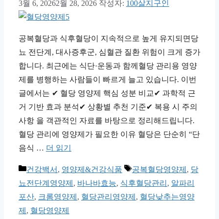
3월 6, 2026
2월 28, 2026
작성자:
100살지구인
공복혈당과 식후혈당이 지속적으로 높게 유지되면당
뇨 전단계, 대사증후군, 심혈관 질환 위험이 크게 증가
합니다. 최근에는 식단·운동과 함께혈당 관리용 영양
제를 병행하는 사람들이 빠르게 늘고 있습니다. 이번
글에서는 ✔ 혈당 영양제 핵심 성분 비교✔ 과학적 근
거 기반 효과 분석✔ 상황별 추천 기준✔ 복용 시 주의
사항 을 객관적인 자료를 바탕으로 정리해드립니다.
혈당 관리에 영양제가 필요한 이유 혈당은 단순히 “단
음식 …
더 읽기
카
태
건강백서
,
영양제&건강식품
공복혈당영양제
,
당
테
그
뇨전단계영양제
,
바나바효능
,
식후혈당관리
,
알파리
고
포산
,
크롬영양제
,
혈당관리영양제
,
혈당낮추는영양
리
제
,
혈당영양제