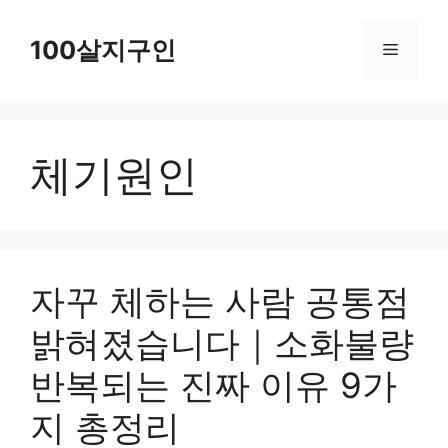
컨
텐
100살지구인
메
츠
로
뉴
건
체기원인
너
뛰
기
자꾸 체하는 사람 공통점
밝혀졌습니다｜소화불량
반복되는 진짜 이유 9가
지 총정리