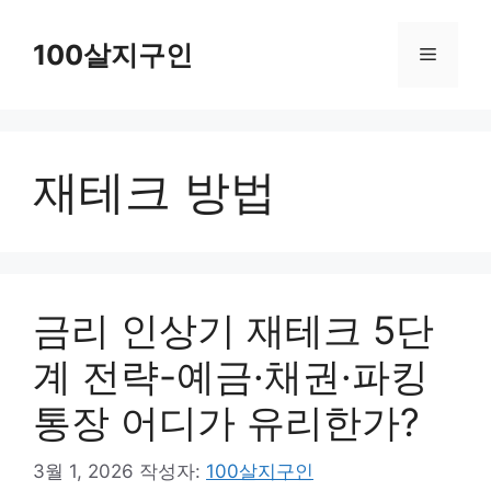
컨
텐
100살지구인
메
츠
로
뉴
건
재테크 방법
너
뛰
기
금리 인상기 재테크 5단
계 전략-예금·채권·파킹
통장 어디가 유리한가?
3월 1, 2026
작성자:
100살지구인