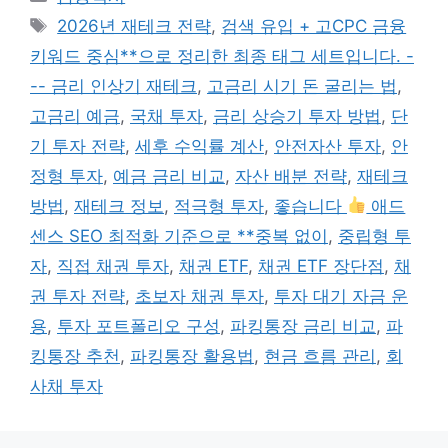
테
태
2026년 재테크 전략
,
검색 유입 + 고CPC 금융
고
그
키워드 중심**으로 정리한 최종 태그 세트입니다. -
리
-- 금리 인상기 재테크
,
고금리 시기 돈 굴리는 법
,
고금리 예금
,
국채 투자
,
금리 상승기 투자 방법
,
단
기 투자 전략
,
세후 수익률 계산
,
안전자산 투자
,
안
정형 투자
,
예금 금리 비교
,
자산 배분 전략
,
재테크
방법
,
재테크 정보
,
적극형 투자
,
좋습니다
애드
센스 SEO 최적화 기준으로 **중복 없이
,
중립형 투
자
,
직접 채권 투자
,
채권 ETF
,
채권 ETF 장단점
,
채
권 투자 전략
,
초보자 채권 투자
,
투자 대기 자금 운
용
,
투자 포트폴리오 구성
,
파킹통장 금리 비교
,
파
킹통장 추천
,
파킹통장 활용법
,
현금 흐름 관리
,
회
사채 투자