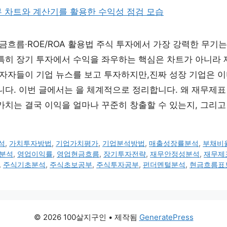
금흐름·ROE/ROA 활용법 주식 투자에서 가장 강력한 무기는
특히 장기 투자에서 수익을 좌우하는 핵심은 차트가 아니라 
투자자들이 기업 뉴스를 보고 투자하지만,진짜 성장 기업은 
니다. 이번 글에서는 을 체계적으로 정리합니다. 왜 재무제표
가치는 결국 이익을 얼마나 꾸준히 창출할 수 있는지, 그리고
석
,
가치투자방법
,
기업가치평가
,
기업분석방법
,
매출성장률분석
,
부채비
분석
,
영업이익률
,
영업현금흐름
,
장기투자전략
,
재무안정성분석
,
재무제
,
주식기초분석
,
주식초보공부
,
주식투자공부
,
펀더멘털분석
,
현금흐름표
© 2026 100살지구인
• 제작됨
GeneratePress