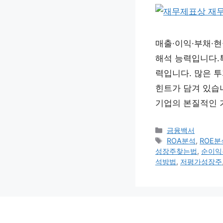
매출·이익·부채·현
해석 능력입니다.
력입니다. 많은 
힌트가 담겨 있습
기업의 본질적인 
카
금융백서
테
태
ROA분석
,
ROE분
고
그
성장주찾는법
,
순이익
리
석방법
,
저평가성장주