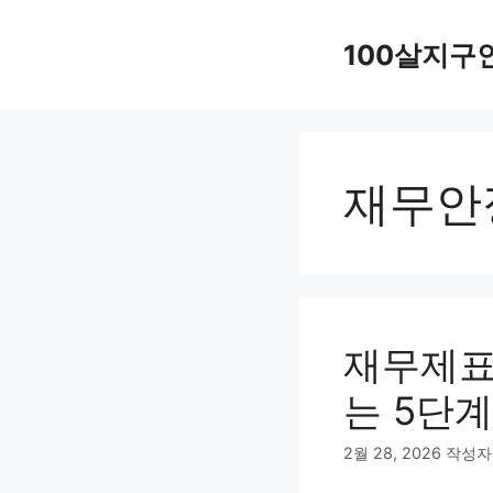
컨
텐
100살지구
츠
로
건
너
재무안
뛰
기
재무제표
는 5단계
2월 28, 2026
작성자