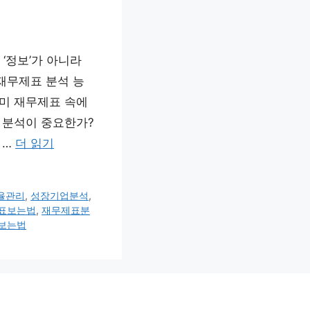
 ‘정보’가 아니라
재무제표 분석 능
이미 재무제표 속에
 분석이 중요한가?
 …
더 읽기
율관리
,
성장기업분석
,
표보는법
,
재무제표분
보는법