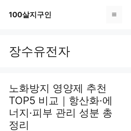
컨
텐
100살지구인
메
츠
로
뉴
건
장수유전자
너
뛰
기
노화방지 영양제 추천
TOP5 비교｜항산화·에
너지·피부 관리 성분 총
정리