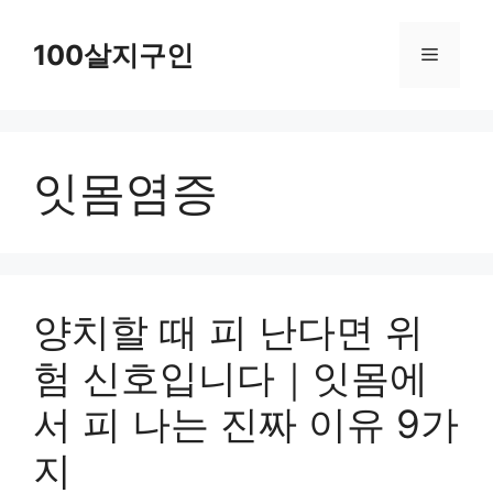
컨
텐
100살지구인
메
츠
로
뉴
건
잇몸염증
너
뛰
기
양치할 때 피 난다면 위
험 신호입니다｜잇몸에
서 피 나는 진짜 이유 9가
지