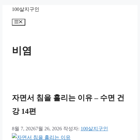
컨
100살지구인
텐
메
츠
뉴
로
건
비염
너
뛰
기
자면서 침을 흘리는 이유 – 수면 건
강 14편
8월 7, 2026
7월 26, 2026
작성자:
100살지구인