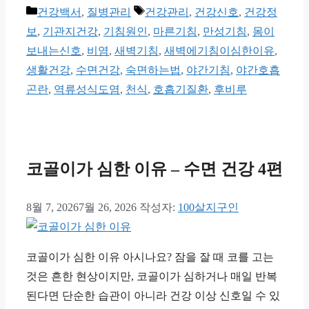
카
태
건강백서
,
질병관리
건강관리
,
건강신호
,
건강정
테
그
보
,
기관지건강
,
기침원인
,
마른기침
,
만성기침
,
몸이
고
보내는신호
,
비염
,
새벽기침
,
새벽에기침이심한이유
,
리
생활건강
,
수면건강
,
숙면하는법
,
야간기침
,
야간호흡
곤란
,
역류성식도염
,
천식
,
호흡기질환
,
후비루
코골이가 심한 이유 – 수면 건강 4편
8월 7, 2026
7월 26, 2026
작성자:
100살지구인
코골이가 심한 이유 아시나요? 잠을 잘 때 코를 고는
것은 흔한 현상이지만, 코골이가 심하거나 매일 반복
된다면 단순한 습관이 아니라 건강 이상 신호일 수 있