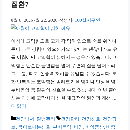
질환7
8월 8, 2026
7월 22, 2026
작성자:
100살지구인
아침에 코막힘으로 코가 꽉 막혀 입으로 숨을 쉬거나
목이 마른 경험이 있으신가요? 낮에는 괜찮다가도 유
독 아침에만 코막힘이 심해지는 경우가 있습니다. 코
막힘은 단순한 불편함을 넘어 수면의 질을 떨어뜨리
고 두통, 피로, 집중력 저하를 유발할 수 있습니다. 또
한 반복되는 코막힘은 알레르기 비염이나 만성 비염,
부비동염 등 질환의 신호일 수도 있습니다. 이번 글에
서는 아침에 코막힘이 심한 대표적인 원인과 개선 …
더 읽기
카
태
건강백서
,
질병관리
건강관리
,
건강신호
,
건강정
테
그
보
,
몸이보내는신호
,
부비동염
,
비염
,
비염증상
,
비중