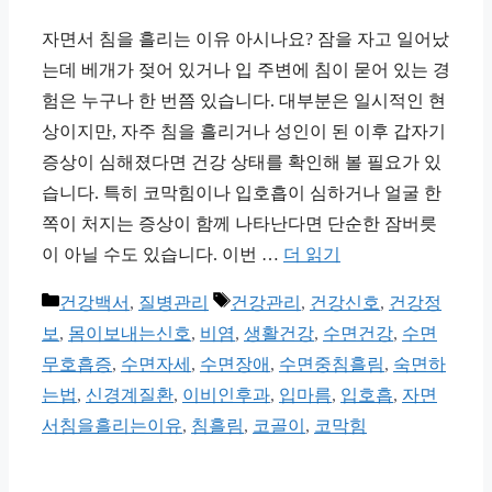
자면서 침을 흘리는 이유 아시나요? 잠을 자고 일어났
는데 베개가 젖어 있거나 입 주변에 침이 묻어 있는 경
험은 누구나 한 번쯤 있습니다. 대부분은 일시적인 현
상이지만, 자주 침을 흘리거나 성인이 된 이후 갑자기
증상이 심해졌다면 건강 상태를 확인해 볼 필요가 있
습니다. 특히 코막힘이나 입호흡이 심하거나 얼굴 한
쪽이 처지는 증상이 함께 나타난다면 단순한 잠버릇
이 아닐 수도 있습니다. 이번 …
더 읽기
카
태
건강백서
,
질병관리
건강관리
,
건강신호
,
건강정
테
그
보
,
몸이보내는신호
,
비염
,
생활건강
,
수면건강
,
수면
고
무호흡증
,
수면자세
,
수면장애
,
수면중침흘림
,
숙면하
리
는법
,
신경계질환
,
이비인후과
,
입마름
,
입호흡
,
자면
서침을흘리는이유
,
침흘림
,
코골이
,
코막힘