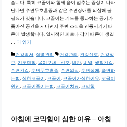
습니다. 특히 코골이와 함께 숨이 멈추는 증상이 나타
난다면 수면무호흡증과 같은 수면장애를 의심해 볼
필요가 있습니다. 코골이는 기도를 통과하는 공기가
좁아진 공간을 지나면서 주변 조직을 진동시키기 때
문에 발생합니다. 일시적인 피로나 감기 때문에 생길
…
더 읽기
카
태
건강백서
,
질병관리
건강관리
,
건강신호
,
건강정
테
그
보
,
기도협착
,
몸이보내는신호
,
비만
,
비염
,
생활건강
,
고
수면건강
,
수면무호흡증
,
수면의질
,
수면장애
,
숙면하
리
는법
,
심한코골이
,
코골이
,
코골이가심한이유
,
코골이
원인
,
코골이줄이는법
,
코골이치료
,
코막힘
아침에 코막힘이 심한 이유 – 아침