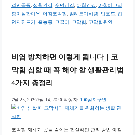
고
격만곡증
,
생활건강
,
수면건강
,
아침건강
,
아침에코막
리
힘이심한이유
,
아침코막힘
,
알레르기비염
,
입호흡
,
집
먼지진드기
,
축농증
,
코골이
,
코막힘
,
코막힘원인
비염 방치하면 이렇게 됩니다｜코
막힘 심할 때 꼭 해야 할 생활관리법
4가지 총정리
7월 23, 2026
5월 14, 2026
작성자:
100살지구인
코막힘·재채기·콧물 줄이는 현실적인 관리 방법 아침