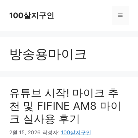
컨
텐
100살지구인
메
츠
로
뉴
건
방송용마이크
너
뛰
기
유튜브 시작! 마이크 추
천 및 FIFINE AM8 마이
크 실사용 후기
2월 15, 2026
작성자:
100살지구인