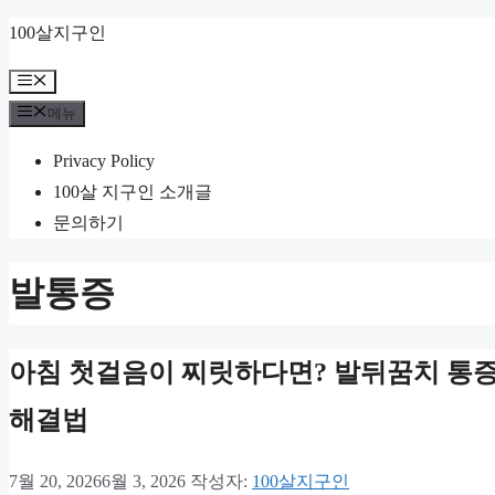
컨
100살지구인
텐
메
츠
뉴
메뉴
로
건
Privacy Policy
너
100살 지구인 소개글
뛰
문의하기
기
발통증
아침 첫걸음이 찌릿하다면? 발뒤꿈치 통증
해결법
7월 20, 2026
6월 3, 2026
작성자:
100살지구인