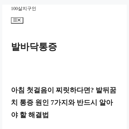
컨
100살지구인
텐
메
츠
뉴
로
건
발바닥통증
너
뛰
기
아침 첫걸음이 찌릿하다면? 발뒤꿈
치 통증 원인 7가지와 반드시 알아
야 할 해결법