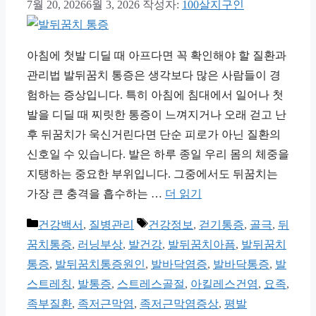
7월 20, 2026
6월 3, 2026
작성자:
100살지구인
아침에 첫발 디딜 때 아프다면 꼭 확인해야 할 질환과
관리법 발뒤꿈치 통증은 생각보다 많은 사람들이 경
험하는 증상입니다. 특히 아침에 침대에서 일어나 첫
발을 디딜 때 찌릿한 통증이 느껴지거나 오래 걷고 난
후 뒤꿈치가 욱신거린다면 단순 피로가 아닌 질환의
신호일 수 있습니다. 발은 하루 종일 우리 몸의 체중을
지탱하는 중요한 부위입니다. 그중에서도 뒤꿈치는
가장 큰 충격을 흡수하는 …
더 읽기
카
태
건강백서
,
질병관리
건강정보
,
걷기통증
,
골극
,
뒤
테
그
꿈치통증
,
러닝부상
,
발건강
,
발뒤꿈치아픔
,
발뒤꿈치
고
통증
,
발뒤꿈치통증원인
,
발바닥염증
,
발바닥통증
,
발
리
스트레칭
,
발통증
,
스트레스골절
,
아킬레스건염
,
요족
,
족부질환
,
족저근막염
,
족저근막염증상
,
평발