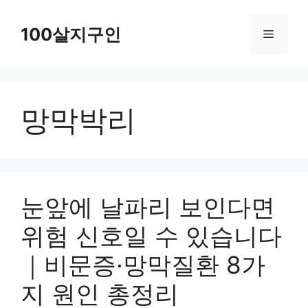
컨
텐
100살지구인
메
츠
로
뉴
건
망막박리
너
뛰
기
눈앞에 날파리 보인다면
위험 신호일 수 있습니다
｜비문증·망막질환 8가
지 원인 총정리