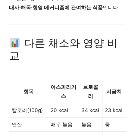
대사·해독·항염 메커니즘에 관여하는 식품
입니다.
다른 채소와 영양 비
교
아스파라거
브로콜
항목
시금치
스
리
칼로리(100g)
20 kcal
34 kcal
23 kcal
엽산
매우 높음
높음
중