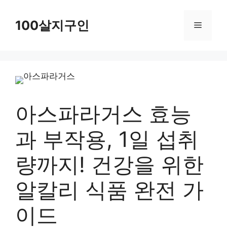
컨
텐
100살지구인
메
츠
로
뉴
건
너
뛰
아스파라거스 효능
기
과 부작용, 1일 섭취
량까지! 건강을 위한
알칼리 식품 완전 가
이드