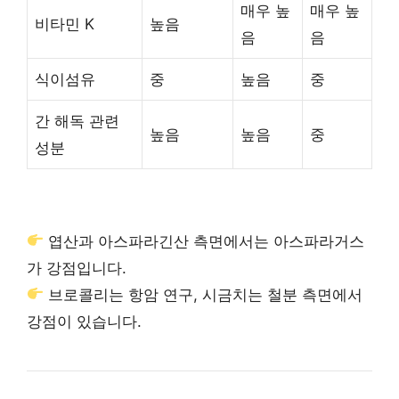
매우 높
매우 높
비타민 K
높음
음
음
식이섬유
중
높음
중
간 해독 관련
높음
높음
중
성분
엽산과 아스파라긴산 측면에서는 아스파라거스
가 강점입니다.
브로콜리는 항암 연구, 시금치는 철분 측면에서
강점이 있습니다.