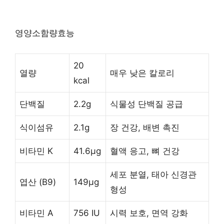
영양소함량효능
20
열량
매우 낮은 칼로리
kcal
단백질
2.2g
식물성 단백질 공급
식이섬유
2.1g
장 건강, 배변 촉진
비타민 K
41.6μg
혈액 응고, 뼈 건강
세포 분열, 태아 신경관
엽산 (B9)
149μg
형성
비타민 A
756 IU
시력 보호, 면역 강화