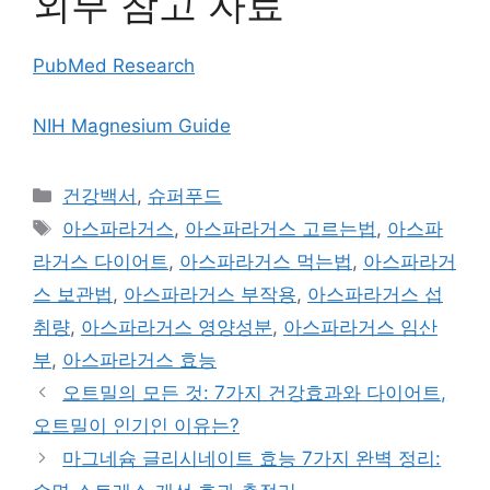
외부 참고 자료
PubMed Research
NIH Magnesium Guide
카
건강백서
,
슈퍼푸드
테
태
아스파라거스
,
아스파라거스 고르는법
,
아스파
고
그
라거스 다이어트
,
아스파라거스 먹는법
,
아스파라거
리
스 보관법
,
아스파라거스 부작용
,
아스파라거스 섭
취량
,
아스파라거스 영양성분
,
아스파라거스 임산
부
,
아스파라거스 효능
오트밀의 모든 것: 7가지 건강효과와 다이어트,
오트밀이 인기인 이유는?
마그네슘 글리시네이트 효능 7가지 완벽 정리: