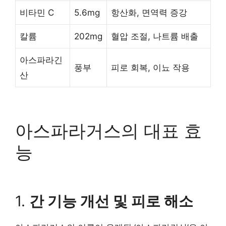
비타민 C
5.6mg
항산화, 면역력 증강
칼륨
202mg
혈압 조절, 나트륨 배출
아스파라긴
풍부
피로 회복, 이뇨 작용
산
아스파라거스의 대표 효
능
1.
간 기능 개선 및 피로 해소