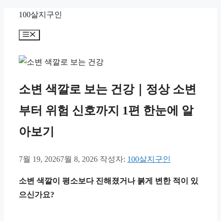
컨
100살지구인
텐
메
츠
뉴
로
건
너
소변 색깔로 보는 건강｜정상 소변
뛰
부터 위험 신호까지 1편 한눈에 알
기
아보기
7월 19, 2026
7월 8, 2026
작성자:
100살지구인
소변 색깔이 평소보다 진해졌거나 붉게 변한 적이 있
으신가요?